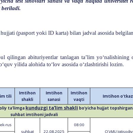
‘yicha test sinovlari sanasi va vaqti haqida universitet
beriladi.
i hujjati (pasport yoki ID karta) bilan jadval asosida belgi
ul qilingan abituriyentlar tanlagan ta’lim yo‘nalishining
o‘quv yilida alohida to‘lov asosida o‘zlashtirishi lozim.
Imtihon
Imtihon
Imtihon
im tili
Imtihon o‘tkaz
shakli
sanasi
vaqti
kunduzgi
ta’lim shakli
oliy ta’limga
bo‘yicha hujjat topshirgan
suhbat imtihoni jadvali
bek
-
rus
08:00
suhbat
22.08.202
5
O‘zMU Iqtisodiy