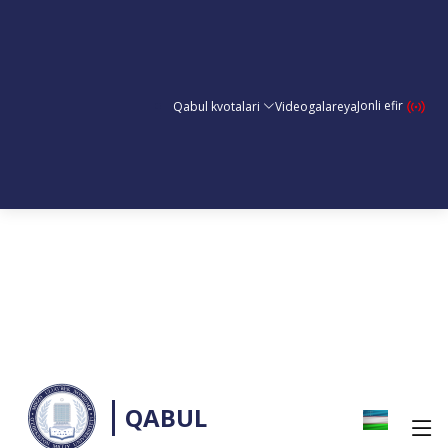
Jonli efir
Qabul kvotalari
Videogalareya
QABUL