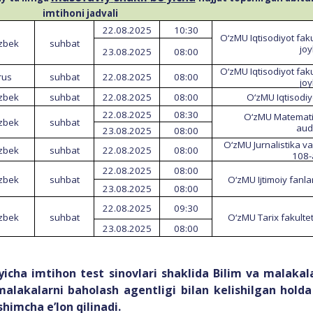
imtihoni
jadvali
22.08.202
5
10
:
3
0
O
‘
zMU
Iqtisodiyot
faku
‘zbek
suhbat
jo
23.08.2025
08:00
O
‘
zMU
Iqtisodiyot
faku
rus
suhbat
22.08.202
5
0
8:00
jo
‘zbek
suhbat
22.08.2025
08:00
O‘zMU Iqtisodiy
22.08.202
5
0
8:
3
0
O‘zMU
Matematik
‘zbek
suhbat
aud
23.08.2025
0
8:00
O‘zMU Jurnalistika va
‘zbek
suhbat
22.08.202
5
08:00
108-
22.08.202
5
08:00
‘zbek
suhbat
O‘zMU Ijtimoiy fanla
23.08.2025
08:00
22.08.202
5
09:30
‘zbek
suhbat
O
‘
zMU
Tarix
fakultet
23.08.2025
08:00
‘yicha imtihon test sinovlari shaklida Bilim va malaka
a malakalarni baholash agentligi bilan kelishilgan hold
‘shimcha e’lon qilinadi.