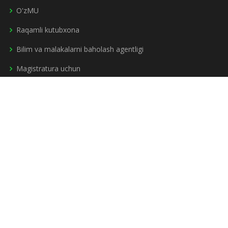
O'zMU
Raqamli kutubxona
Bilim va malakalarni baholash agentligi
Magistratura uchun
Mandat
Qabul kvotalari
Bakalavriat
Magistratura
Kechki ta’lim
Sirtqi ta’lim
Masofaviy