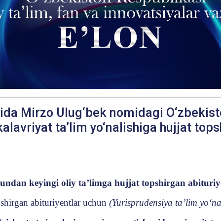
rida Mirzo Ulug‘bek nomidagi O‘zbekiston
alavriyat ta’lim yo‘nalishiga hujjat top
undan keyingi oliy ta’limga hujjat topshirgan abituri
y
pshirgan abituriyentlar uchun
(Yurisprudensiya ta’lim yo‘na