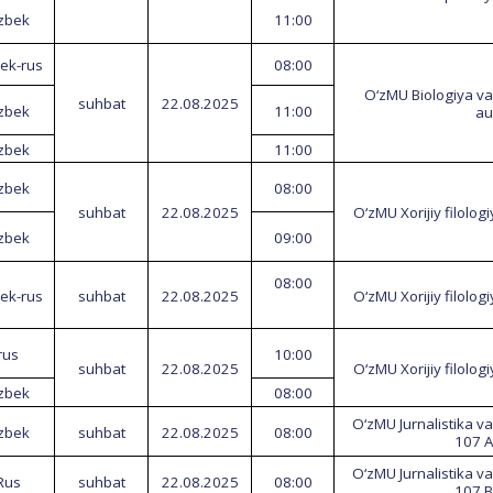
‘zbek
11:00
bek
-rus
08:00
O‘zMU Biologiya va 
suhbat
22.08.202
5
‘zbek
11:00
au
‘zbek
11:00
‘zbek
08:00
suhba
t
22.08.202
5
O‘zMU Xorijiy filolog
‘zbek
09:00
08:00
bek
-rus
suhbat
22.08.202
5
O‘zMU Xorijiy filolog
rus
10:00
suhbat
22.08.202
5
O‘zMU Xorijiy filolog
‘zbek
08:00
O‘zMU Jurnalistika va
‘zbek
suhbat
22.08.202
5
08:00
107 A
O‘zMU Jurnalistika va
Rus
suhbat
22.08.202
5
08:00
107 B