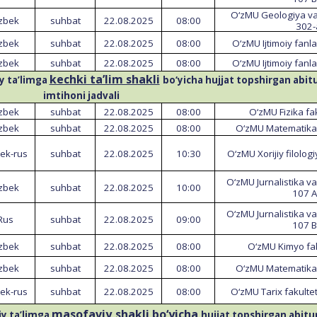
O‘zMU Geologiya va
‘zbek
suhbat
22.08.202
5
08:00
302-
‘zbek
suhbat
22.08.202
5
08:00
O‘zMU Ijtimoiy fanla
‘zbek
suhbat
22.08.202
5
08:00
O‘zMU Ijtimoiy fanla
kechki ta’lim shakli
iy ta’limga
bo‘yicha hujjat topshirgan abit
imtihoni jadvali
‘zbek
suhbat
22.08.202
5
08
:00
O‘zMU Fizika fak
‘zbek
suhbat
22.08.202
5
0
8:00
O‘zMU Matematika f
bek
-rus
suhbat
22.08.202
5
10:30
O‘zMU Xorijiy filolog
O‘zMU Jurnalistika va
‘zbek
suhbat
22.08.202
5
10:00
107 A
O‘zMU Jurnalistika va
Rus
suhbat
22.08.202
5
09:00
107 B
‘zbek
suhbat
22.08.202
5
08:00
O‘zMU Kimyo fak
‘zbek
suhbat
22.08.202
5
08:00
O‘zMU Matematika f
bek
-rus
suhbat
22.08.202
5
08:00
O
‘
zMU
Tarix
fakultet
masofaviy
shakli
bo
‘
yicha
iy
ta
’
limga
hujjat
topshirgan
abitu