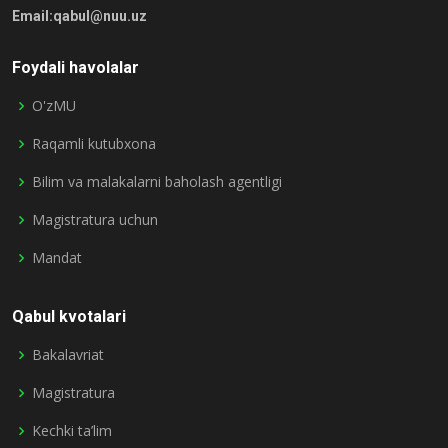
Email:qabul@nuu.uz
Foydali havolalar
O'zMU
Raqamli kutubxona
Bilim va malakalarni baholash agentligi
Magistratura uchun
Mandat
Qabul kvotalari
Bakalavriat
Magistratura
Kechki ta’lim