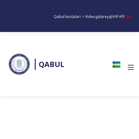
Jonli efir
Qabul kvotalari
Videogalareya
QABUL